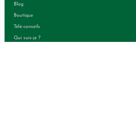
Blog
Boutique
Télé-conseils
Qui suis-je ?
Contact
Calculateur de besoins énergétiques
LÉGAL
Politique de confidentialité
CGV shops
CGV télé-conseils
Mentions légales
RESTEZ INFORMÉ(E)