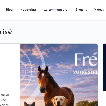
Blog
Masterclass
La communauté
Shop
Vidéos
risé
s
pour de
 une
iverses…