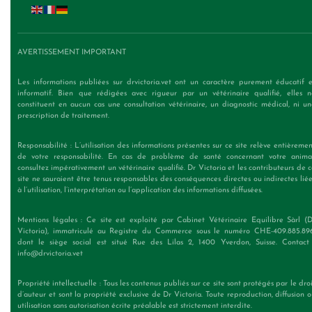
AVERTISSEMENT IMPORTANT
Les informations publiées sur drvictoria.vet ont un caractère purement éducatif e
informatif. Bien que rédigées avec rigueur par un vétérinaire qualifié, elles n
constituent en aucun cas une consultation vétérinaire, un diagnostic médical, ni un
prescription de traitement.
Responsabilité : L’utilisation des informations présentes sur ce site relève entièreme
de votre responsabilité. En cas de problème de santé concernant votre animal
consultez impérativement un vétérinaire qualifié. Dr Victoria et les contributeurs de 
site ne sauraient être tenus responsables des conséquences directes ou indirectes lié
à l’utilisation, l’interprétation ou l’application des informations diffusées.
Mentions légales : Ce site est exploité par Cabinet Vétérinaire Equilibre Sàrl (D
Victoria), immatriculé au Registre du Commerce sous le numéro CHE-409.885.896
dont le siège social est situé Rue des Lilas 2, 1400 Yverdon, Suisse. Contact 
info@drvictoria.vet
Propriété intellectuelle : Tous les contenus publiés sur ce site sont protégés par le dro
d’auteur et sont la propriété exclusive de Dr Victoria. Toute reproduction, diffusion 
utilisation sans autorisation écrite préalable est strictement interdite.