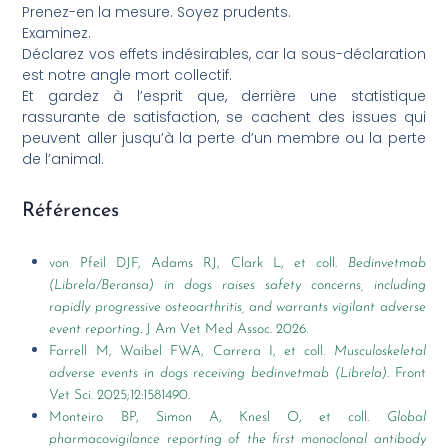
Prenez-en la mesure. Soyez prudents.
Examinez.
Déclarez vos effets indésirables, car la sous-déclaration
est notre angle mort collectif.
Et gardez à l’esprit que, derrière une statistique
rassurante de satisfaction, se cachent des issues qui
peuvent aller jusqu’à la perte d’un membre ou la perte
de l’animal.
Références
von Pfeil DJF, Adams RJ, Clark L, et coll.
Bedinvetmab
(Librela/Beransa) in dogs raises safety concerns, including
rapidly progressive osteoarthritis, and warrants vigilant adverse
event reporting.
J Am Vet Med Assoc. 2026.
Farrell M, Waibel FWA, Carrera I, et coll.
Musculoskeletal
adverse events in dogs receiving bedinvetmab (Librela).
Front
Vet Sci. 2025;12:1581490.
Monteiro BP, Simon A, Knesl O, et coll.
Global
pharmacovigilance reporting of the first monoclonal antibody