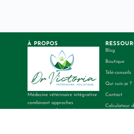
À PROPOS
RESSOUR
Blog
Boutique
Télé-conseils
Qui suis-je ?
Contact
Médecine vétérinaire intégrative
combinant approches
Calculateur d
conventionnelle et holistique
énergétiques
pour la santé de vos
compagnons.