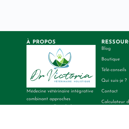
À PROPOS
RESSOUR
Blog
Boutique
Télé-conseils
Qui suis-je ?
Contact
Médecine vétérinaire intégrative
combinant approches
Calculateur d
conventionnelle et holistique
énergétiques
pour la santé de vos
compagnons.