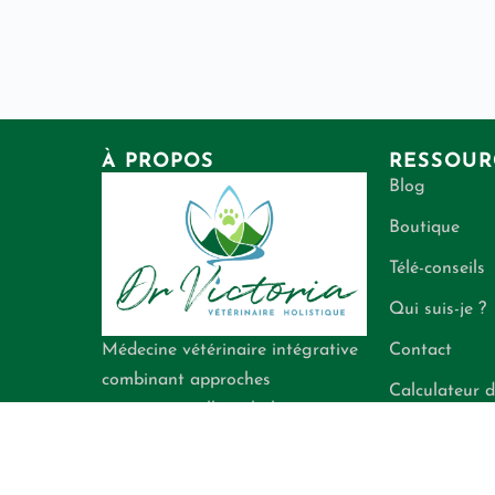
À PROPOS
RESSOUR
Blog
Boutique
Télé-conseils
Qui suis-je ?
Contact
Médecine vétérinaire intégrative
combinant approches
Calculateur d
conventionnelle et holistique
énergétiques
pour la santé de vos
compagnons.