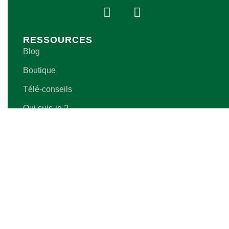
RESSOURCES
Blog
Boutique
Télé-conseils
Qui suis-je ?
Contact
Calculateur de besoins énergétiques
LÉGAL
Politique de confidentialité
CGV shops
CGV télé-conseils