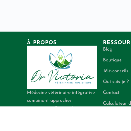
À PROPOS
RESSOUR
Blog
Boutique
Télé-conseils
Qui suis-je ?
Contact
Médecine vétérinaire intégrative
combinant approches
Calculateur d
conventionnelle et holistique
énergétiques
pour la santé de vos
compagnons.