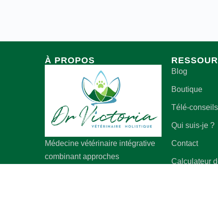
À PROPOS
RESSOUR
Blog
Boutique
Télé-conseils
Qui suis-je ?
Contact
Médecine vétérinaire intégrative
combinant approches
Calculateur 
conventionnelle et holistique pour
énergétiques
la santé de vos compagnons.