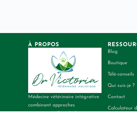
À PROPOS
RESSOUR
Blog
Boutique
Télé-conseils
Qui suis-je ?
Contact
Médecine vétérinaire intégrative
combinant approches
Calculateur d
conventionnelle et holistique
énergétiques
pour la santé de vos
compagnons.