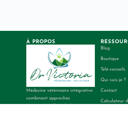
À PROPOS
RESSOUR
Blog
Boutique
Télé-conseils
Qui suis-je ?
Contact
Médecine vétérinaire intégrative
combinant approches
Calculateur d
conventionnelle et holistique
énergétiques
pour la santé de vos
compagnons.