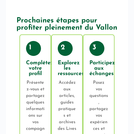
Prochaines étapes pour
profiter pleinement du Vallon
1
2
3
Complétez
Explorez
Participez
votre
les
aux
profil
ressources
échanges
Présente
Accédez
Posez
z-vous et
aux
vos
partagez
articles,
questions
quelques
guides
,
informati
pratique
partagez
ons sur
s et
vos
vos
archives
expérien
compagn
des Lives
ces et