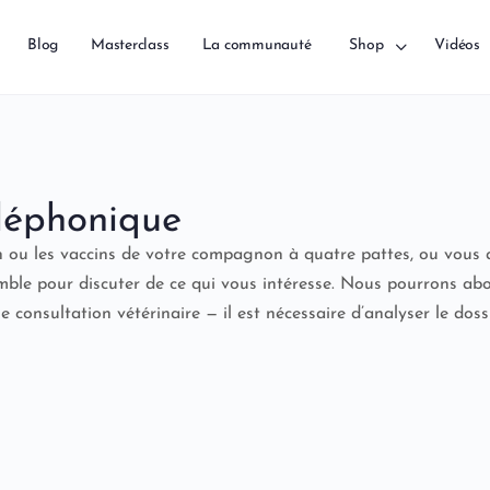
Blog
Masterclass
La communauté
Shop
Vidéos
éléphonique
n ou les vaccins de votre compagnon à quatre pattes, ou vous 
emble pour discuter de ce qui vous intéresse. Nous pourrons abo
onsultation vétérinaire — il est nécessaire d’analyser le doss