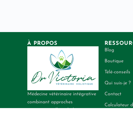
À PROPOS
RESSOUR
Blog
Boutique
Télé-conseils
Qui suis-je ?
Contact
Médecine vétérinaire intégrative
combinant approches
Calculateur d
conventionnelle et holistique
énergétiques
pour la santé de vos
compagnons.