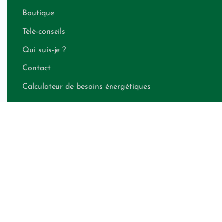
Boutique
Télé-conseils
Qui suis-je ?
Contact
Calculateur de besoins énergétiques
LÉGAL
Politique de confidentialité
CGV shops
CGV télé-conseils
Mentions légales
RESTEZ INFORMÉ(E)
Recevez nos conseils exclusifs directement dans votre boîte