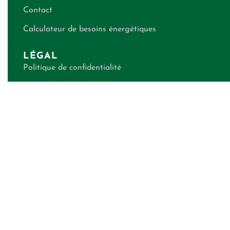
Contact
Calculateur de besoins énergétiques
LÉGAL
Politique de confidentialité
CGV shops
CGV télé-conseils
Mentions légales
RESTEZ INFORMÉ(E)
Recevez nos conseils exclusifs directement dans votre boîte
mail.