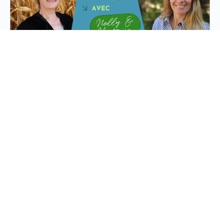
Nelly & Victoria Live ! Les vers de coeur
(Dirofilariose).
La dirofilariose : comprendre et prévenir cette maladie
importante chez le chien Le 6 août 2025, j’ai eu le plaisir
d’animer mon deuxième live Facebook en compagnie
de……
Charger plus