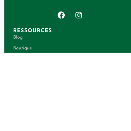
RESSOURCES
Blog
Boutique
Télé-conseils
Qui suis-je ?
Contact
Calculateur de besoins énergétiques
LÉGAL
Politique de confidentialité
CGV shops