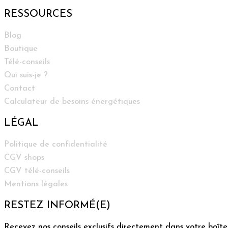
RESSOURCES
Blog
Boutique
Télé-conseils
Qui suis-je ?
Contact
Calculateur de besoins énergétiques
LÉGAL
Politique de confidentialité
CGV shops
CGV télé-conseils
Mentions légales
RESTEZ INFORMÉ(E)
Recevez nos conseils exclusifs directement dans votre boîte