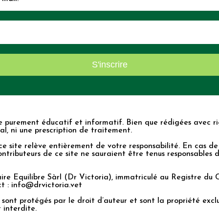
e purement éducatif et informatif. Bien que rédigées avec rig
l, ni une prescription de traitement.
ur ce site relève entièrement de votre responsabilité. En cas
ntributeurs de ce site ne sauraient être tenus responsables de
naire Equilibre Sàrl (Dr Victoria), immatriculé au Registre 
ct :
info@drvictoria.vet
te sont protégés par le droit d’auteur et sont la propriété exc
 interdite.