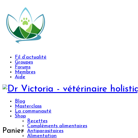
Toggle
Side
Panel
Fil d’actualité
Groupes
Forums
Membres
Aide
Toggle
Side
Panel
Blog
Masterclass
La communauté
Shop
Recettes
Compléments alimentaires
Panier
Antiparasitaires
Alimentation