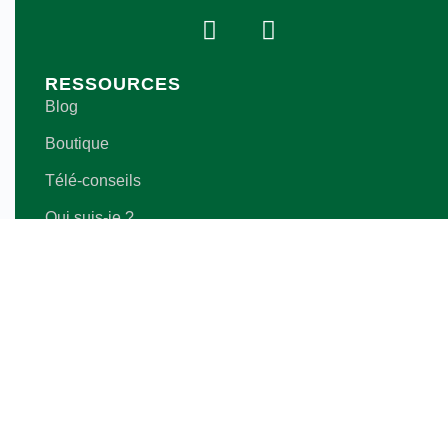
RESSOURCES
Blog
Boutique
Télé-conseils
Qui suis-je ?
Contact
Calculateur de besoins énergétiques
LÉGAL
Politique de confidentialité
CGV shops
CGV télé-conseils