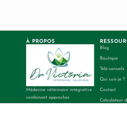
À PROPOS
RESSOUR
Blog
Boutique
Télé-conseils
Qui suis-je ?
Contact
Médecine vétérinaire intégrative
combinant approches
Calculateur d
conventionnelle et holistique
énergétiques
pour la santé de vos
compagnons.