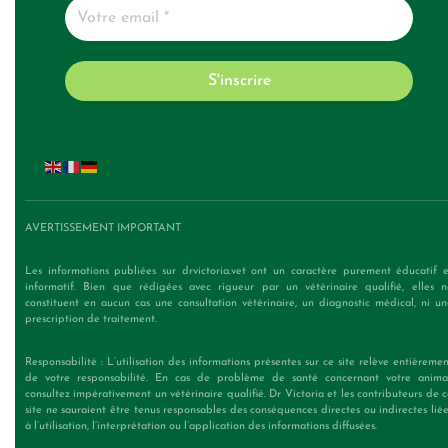
AVERTISSEMENT IMPORTANT
Les informations publiées sur drvictoria.vet ont un caractère purement éducatif e
informatif. Bien que rédigées avec rigueur par un vétérinaire qualifié, elles n
constituent en aucun cas une consultation vétérinaire, un diagnostic médical, ni un
prescription de traitement.
Responsabilité : L’utilisation des informations présentes sur ce site relève entièreme
de votre responsabilité. En cas de problème de santé concernant votre animal
consultez impérativement un vétérinaire qualifié. Dr Victoria et les contributeurs de 
site ne sauraient être tenus responsables des conséquences directes ou indirectes lié
à l’utilisation, l’interprétation ou l’application des informations diffusées.