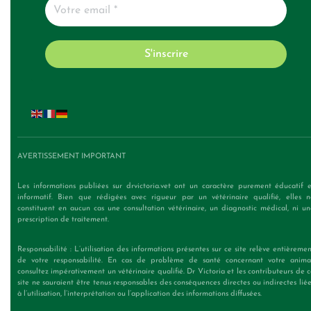
AVERTISSEMENT IMPORTANT
Les informations publiées sur drvictoria.vet ont un caractère purement éducatif e
informatif. Bien que rédigées avec rigueur par un vétérinaire qualifié, elles n
constituent en aucun cas une consultation vétérinaire, un diagnostic médical, ni un
prescription de traitement.
Responsabilité : L’utilisation des informations présentes sur ce site relève entièreme
de votre responsabilité. En cas de problème de santé concernant votre animal
consultez impérativement un vétérinaire qualifié. Dr Victoria et les contributeurs de 
site ne sauraient être tenus responsables des conséquences directes ou indirectes lié
à l’utilisation, l’interprétation ou l’application des informations diffusées.