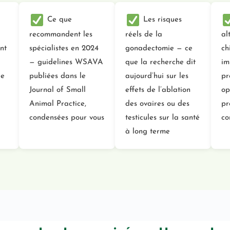
Ce que
Les risques
recommandent les
réels de la
al
nt
spécialistes en 2024
gonadectomie — ce
ch
— guidelines WSAVA
que la recherche dit
im
le
publiées dans le
aujourd’hui sur les
pr
Journal of Small
effets de l’ablation
op
Animal Practice,
des ovaires ou des
pr
condensées pour vous
testicules sur la santé
co
à long terme