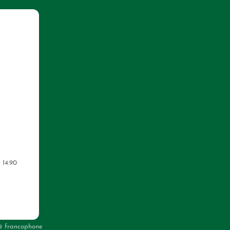
 14.90
 francophone