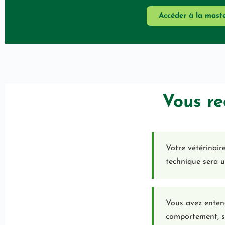
Accéder à la mast
Vous re
Votre vétérinair
technique sera ut
Vous avez entend
comportement, san