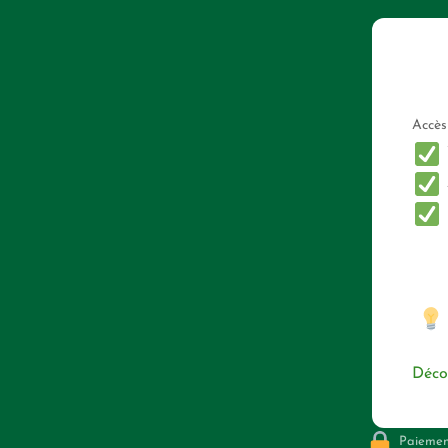
Accès
Déco
Paiement