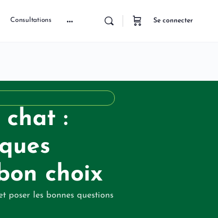
Consultations
Se connecter
 chat :
iques
 bon choix
t poser les bonnes questions