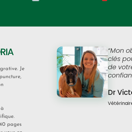
RIA
“Mon ob
clés po
de vot
grative. Je
confian
puncture,
on
Dr Vic
Vétérinair
 à
ifique.
 140 pages