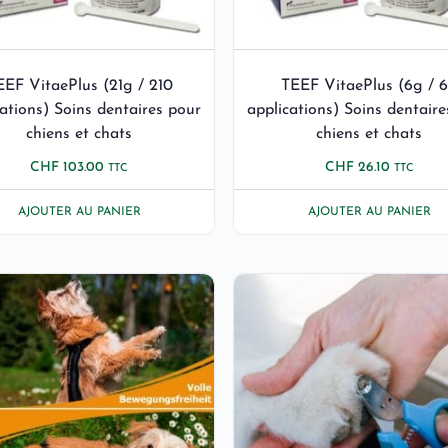
EEF VitaePlus (21g / 210
TEEF VitaePlus (6g / 
cations) Soins dentaires pour
applications) Soins dentaire
chiens et chats
chiens et chats
CHF
103.00
CHF
26.10
TTC
TTC
AJOUTER AU PANIER
AJOUTER AU PANIER