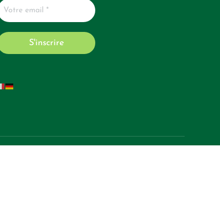
tuent en aucun cas une consultation vétérinaire, un diagnostic médical, ni une
imal, consultez impérativement un vétérinaire qualifié. Dr Victoria et les
 diffusées.