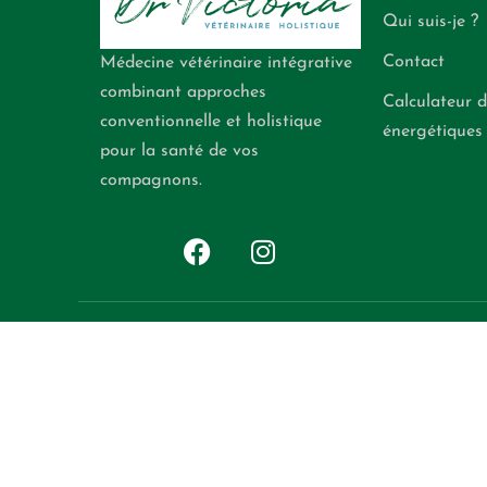
Qui suis-je ?
Contact
Médecine vétérinaire intégrative
combinant approches
Calculateur d
conventionnelle et holistique
énergétiques
pour la santé de vos
compagnons.
AVERTISSEMENT IMPORTANT
Les informations publiées sur drvictoria.vet ont un caractère purement éducat
prescription de traitement.
Responsabilité : L’utilisation des informations présentes sur ce site rel
contributeurs de ce site ne sauraient être tenus responsables des conséquences d