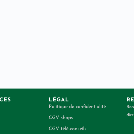
CES
LÉGAL
RE
Politique de confidentialité
Rece
dire
CGV shops
CGV télé-conseils