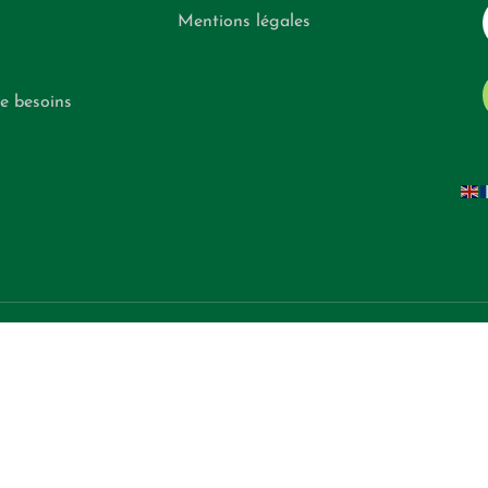
Mentions légales
e besoins
if et informatif. Bien que rédigées avec rigueur par un vétérinaire qualifié, elles ne consti
ève entièrement de votre responsabilité. En cas de problème de santé concernant votre an
irectes ou indirectes liées à l’utilisation, l’interprétation ou l’application des informations