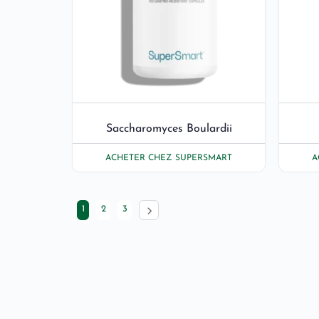
Saccharomyces Boulardii
ACHETER CHEZ SUPERSMART
A
1
2
3