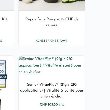
 Kit
Repas frais Pawy – 35 CHF de
remise
S
ACHETER CHEZ PAWI !
Senior VitaePlus® (21g / 210
applications) | Vitalité & santé pour
chien & chat
CHF
103.00
TTC