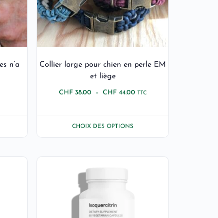
es n’a
Collier large pour chien en perle EM
et liège
CHF
38.00
–
CHF
44.00
TTC
CHOIX DES OPTIONS