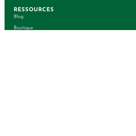
RESSOURCES
Blog
Boutique
Télé-conseils
Qui suis-je ?
Contact
Calculateur de besoins énergétiques
LÉGAL
Politique de confidentialité
CGV shops
CGV télé-conseils
Mentions légales